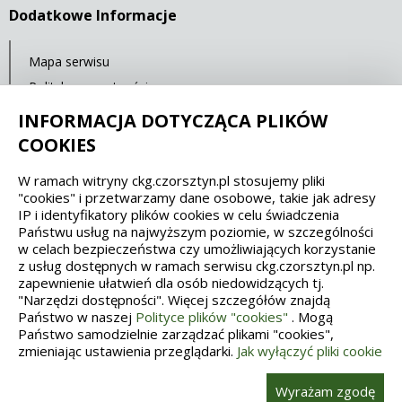
Dodatkowe Informacje
Mapa serwisu
Polityka prywatności
Deklaracja dostępności
INFORMACJA DOTYCZĄCA PLIKÓW
COOKIES
Spełniamy standardy dostępności oraz W3C
W ramach witryny ckg.czorsztyn.pl stosujemy pliki
"cookies" i przetwarzamy dane osobowe, takie jak adresy
WCAG 2.1
SECTION 508
EAA/EN 301549
IP i identyfikatory plików cookies w celu świadczenia
Państwu usług na najwyższym poziomie, w szczególności
w celach bezpieczeństwa czy umożliwiających korzystanie
IS 5568
z usług dostępnych w ramach serwisu ckg.czorsztyn.pl np.
zapewnienie ułatwień dla osób niedowidzących tj.
"Narzędzi dostępności". Więcej szczegółów znajdą
Państwo w naszej
Polityce plików "cookies"
. Mogą
Państwo samodzielnie zarządzać plikami "cookies",
zmieniając ustawienia przeglądarki.
Jak wyłączyć pliki cookie
Wykonanie, obsługa, opieka: Interaktywna Polska
Wyrażam zgodę