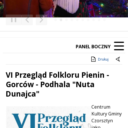
❚❚
Poprzedni Element
Następny Element
PANEL BOCZNY
Drukuj
VI Przegląd Folkloru Pienin -
Gorców - Podhala "Nuta
Dunajca"
Treść
Centrum
Kultury Gminy
Czorsztyn
jako