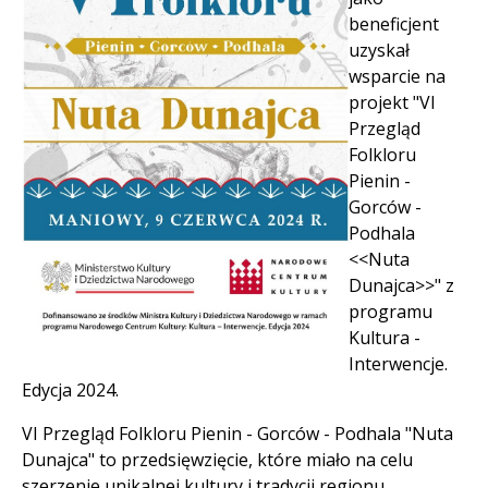
beneficjent
uzyskał
wsparcie na
projekt "VI
Przegląd
Folkloru
Pienin -
Gorców -
Podhala
<<Nuta
Dunajca>>" z
programu
Kultura -
Interwencje.
Edycja 2024.
VI Przegląd Folkloru Pienin - Gorców - Podhala "Nuta
Dunajca" to przedsięwzięcie, które miało na celu
szerzenie unikalnej kultury i tradycji regionu.