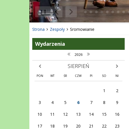
❚❚
Poprzedni Element
Następny Element
Strona
Zespoły
Sromowianie
Wydarzenia
poprzedni rok
następny rok
2026
SIERPIEŃ
poprzedni miesiąc
następny
PON
WT
ŚR
CZW
PI
SO
NI
1
2
3
4
5
6
7
8
9
10
11
12
13
14
15
16
17
18
19
20
21
22
23