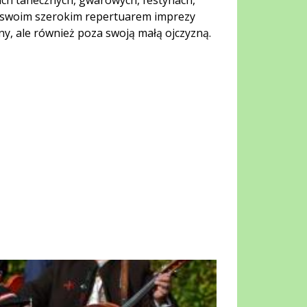
sach tanecznych, gwarowych, festynach,
a swoim szerokim repertuarem imprezy
iny, ale również poza swoją małą ojczyzną.