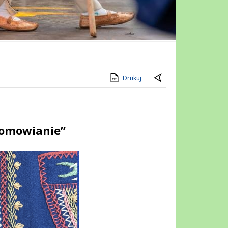
Drukuj
romowianie”