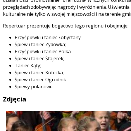
działalności "Sromowianie" brali udział w licznych konkur
przeglądach zdobywając nagrody i wyróżnienia. Uświetni
kulturalne nie tylko w swojej miejscowości i na terenie gm
Repertuar prezentuje bogactwo tego regionu i obejmuje:
Przyśpiewki i taniec Łobyrtany;
Śpiew i taniec Zydówka;
Przyśpiewki i taniec Polka;
Śpiew i taniec Śtajerek;
Taniec Kąty;
Śpiew i taniec Kotecka;
Śpiew i taniec Ogrodnik
Śpiewy polanowe.
Zdjęcia