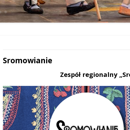
Sromowianie
 miesiąc
Treść
Zespół regionalny „S