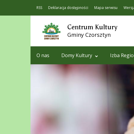
RSS
Deklaracja dostępności
Mapa serwisu
Wersj
Centrum Kultury
Gminy Czorsztyn
O nas
Domy Kultury
Izba Regi