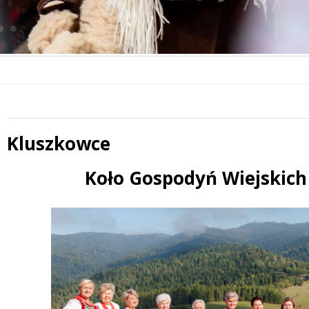
Kluszkowce
 miesiąc
Koło Gospodyń Wiejskic
Treść