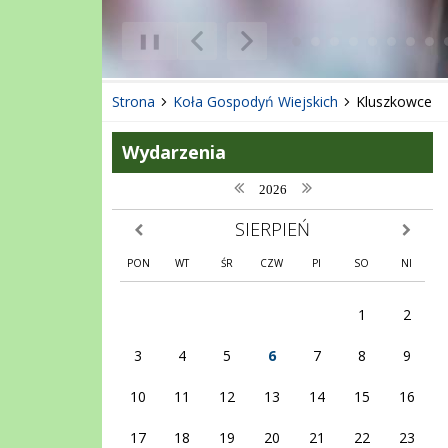
❚❚
Poprzedni Element
Następny Element
Strona
Koła Gospodyń Wiejskich
Kluszkowce
Wydarzenia
poprzedni rok
następny rok
2026
SIERPIEŃ
poprzedni miesiąc
następny
PON
WT
ŚR
CZW
PI
SO
NI
1
2
3
4
5
6
7
8
9
10
11
12
13
14
15
16
17
18
19
20
21
22
23