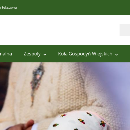
a tekstowa
Szukaj
onalna
Zespoły
Koła Gospodyń Wiejskich