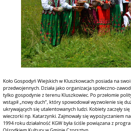
Koło Gospodyń Wiejskich w Kluszkowcach posiada na swoim k
przedwojennych. Działa jako organizacja społeczno-zawod
tylko gospodynie z terenu Kluszkowiec. Po przełomie pol
wstąpił „nowy duch”, który spowodował wyzwolenie się duż
ukrywających się utalentowanych ludzi. Kobiety zaczęły si
wieczorki np. Katarzynki. Zajmowały się wypożyczaniem n
1994 roku działalność KGW była ściśle powiązana z prog
Ośrodkiem Kultury w Gminie Czorsztyn.