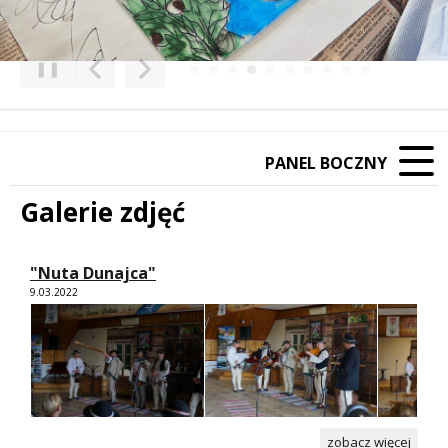
❚❚
Poprzedni Element
Następny Element
PANEL BOCZNY
Galerie zdjęć
"Nuta Dunajca"
9.03.2022
zobacz więcej