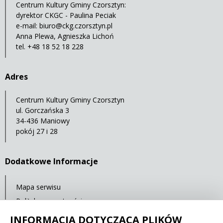
Centrum Kultury Gminy Czorsztyn:
dyrektor CKGC - Paulina Peciak
e-mail:
biuro@ckg.czorsztyn.pl
Anna Plewa, Agnieszka Lichoń
tel. +48 18 52 18 228
Adres
Centrum Kultury Gminy Czorsztyn
ul. Gorczańska 3
34-436 Maniowy
pokój 27 i 28
Dodatkowe Informacje
Mapa serwisu
Polityka prywatności
Deklaracja dostępności
INFORMACJA DOTYCZĄCA PLIKÓW