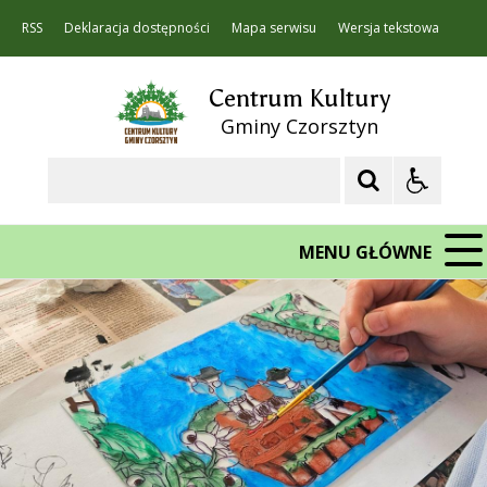
RSS
Deklaracja dostępności
Mapa serwisu
Wersja tekstowa
Centrum Kultury
Gminy Czorsztyn
Szukaj
MENU GŁÓWNE