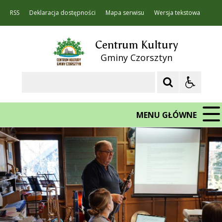
RSS
Deklaracja dostępności
Mapa serwisu
Wersja tekstowa
Centrum Kultury
Gminy Czorsztyn
Szukaj
MENU GŁÓWNE