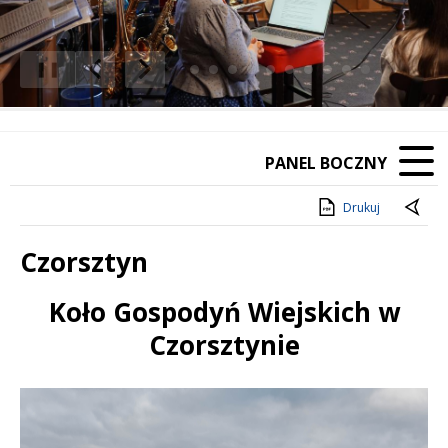
❚❚
Poprzedni Element
Następny Element
PANEL BOCZNY
Drukuj
Czorsztyn
Koło Gospodyń Wiejskich w
Treść
Czorsztynie