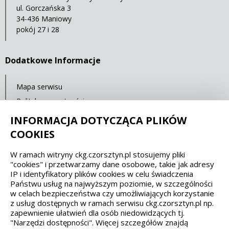
ul. Gorczańska 3
34-436 Maniowy
pokój 27 i 28
Dodatkowe Informacje
Mapa serwisu
Polityka prywatności
Deklaracja dostępności
INFORMACJA DOTYCZĄCA PLIKÓW
COOKIES
Spełniamy standardy dostępności oraz W3C
W ramach witryny ckg.czorsztyn.pl stosujemy pliki
"cookies" i przetwarzamy dane osobowe, takie jak adresy
WCAG 2.1
SECTION 508
EAA/EN 301549
IP i identyfikatory plików cookies w celu świadczenia
Państwu usług na najwyższym poziomie, w szczególności
w celach bezpieczeństwa czy umożliwiających korzystanie
IS 5568
z usług dostępnych w ramach serwisu ckg.czorsztyn.pl np.
zapewnienie ułatwień dla osób niedowidzących tj.
"Narzędzi dostępności". Więcej szczegółów znajdą