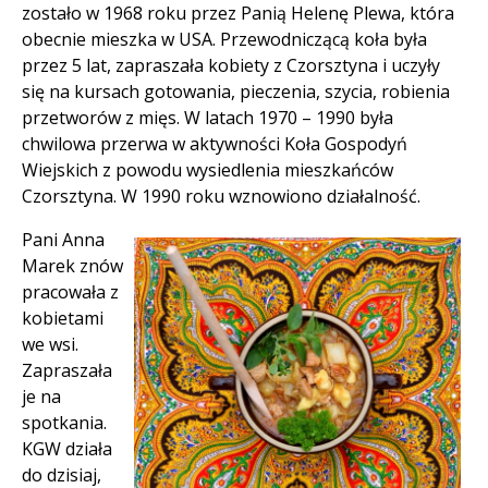
zostało w 1968 roku przez Panią Helenę Plewa, która
obecnie mieszka w USA. Przewodniczącą koła była
przez 5 lat, zapraszała kobiety z Czorsztyna i uczyły
się na kursach gotowania, pieczenia, szycia, robienia
przetworów z mięs. W latach 1970 – 1990 była
chwilowa przerwa w aktywności Koła Gospodyń
Wiejskich z powodu wysiedlenia mieszkańców
Czorsztyna. W 1990 roku wznowiono działalność.
Pani Anna
Marek znów
pracowała z
kobietami
we wsi.
Zapraszała
je na
spotkania.
KGW działa
do dzisiaj,