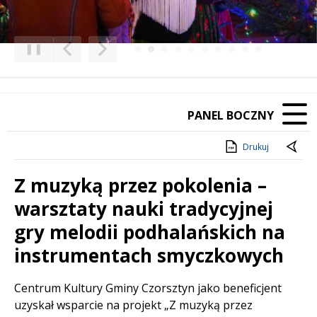
❚❚
Poprzedni Element
Następny Element
PANEL BOCZNY
Drukuj
Z muzyką przez pokolenia –
warsztaty nauki tradycyjnej
gry melodii podhalańskich na
instrumentach smyczkowych
Treść
Centrum Kultury Gminy Czorsztyn jako beneficjent
uzyskał wsparcie na projekt „Z muzyką przez