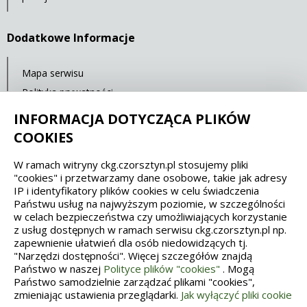
Dodatkowe Informacje
Mapa serwisu
Polityka prywatności
Deklaracja dostępności
INFORMACJA DOTYCZĄCA PLIKÓW
COOKIES
Spełniamy standardy dostępności oraz W3C
W ramach witryny ckg.czorsztyn.pl stosujemy pliki
"cookies" i przetwarzamy dane osobowe, takie jak adresy
WCAG 2.1
SECTION 508
EAA/EN 301549
IP i identyfikatory plików cookies w celu świadczenia
Państwu usług na najwyższym poziomie, w szczególności
w celach bezpieczeństwa czy umożliwiających korzystanie
IS 5568
z usług dostępnych w ramach serwisu ckg.czorsztyn.pl np.
zapewnienie ułatwień dla osób niedowidzących tj.
"Narzędzi dostępności". Więcej szczegółów znajdą
Państwo w naszej
Polityce plików "cookies"
. Mogą
Państwo samodzielnie zarządzać plikami "cookies",
zmieniając ustawienia przeglądarki.
Jak wyłączyć pliki cookie
Wykonanie, obsługa, opieka: Interaktywna Polska