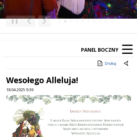
❚❚
Poprzedni Element
Następny Element
PANEL BOCZNY
Drukuj
Wesołego Alleluja!
18.04.2025 9:39