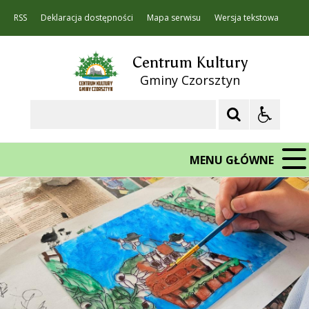
RSS
Deklaracja dostępności
Mapa serwisu
Wersja tekstowa
Centrum Kultury
Gminy Czorsztyn
Szukaj
MENU GŁÓWNE