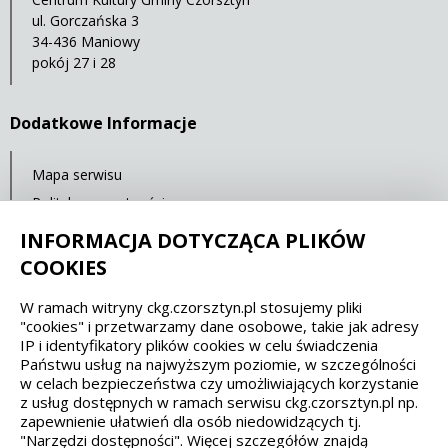
ul. Gorczańska 3
34-436 Maniowy
pokój 27 i 28
Dodatkowe Informacje
Mapa serwisu
Polityka prywatności
Deklaracja dostępności
INFORMACJA DOTYCZĄCA PLIKÓW
COOKIES
Spełniamy standardy dostępności oraz W3C
W ramach witryny ckg.czorsztyn.pl stosujemy pliki
"cookies" i przetwarzamy dane osobowe, takie jak adresy
WCAG 2.1
SECTION 508
EAA/EN 301549
IP i identyfikatory plików cookies w celu świadczenia
Państwu usług na najwyższym poziomie, w szczególności
w celach bezpieczeństwa czy umożliwiających korzystanie
IS 5568
z usług dostępnych w ramach serwisu ckg.czorsztyn.pl np.
zapewnienie ułatwień dla osób niedowidzących tj.
"Narzędzi dostępności". Więcej szczegółów znajdą