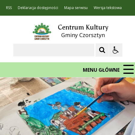
RSS
Deklaracja dostępności
Mapa serwisu
Wersja tekstowa
Centrum Kultury
Gminy Czorsztyn
Szukaj
MENU GŁÓWNE