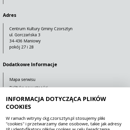
Adres
Centrum Kultury Gminy Czorsztyn
ul. Gorczańska 3
34-436 Maniowy
pokój 27 i 28
Dodatkowe Informacje
Mapa serwisu
Polityka prywatności
Deklaracja dostępności
INFORMACJA DOTYCZĄCA PLIKÓW
COOKIES
Spełniamy standardy dostępności oraz W3C
W ramach witryny ckg.czorsztyn.pl stosujemy pliki
"cookies" i przetwarzamy dane osobowe, takie jak adresy
WCAG 2.1
SECTION 508
EAA/EN 301549
IP i identyfikatory plików cookies w celu świadczenia