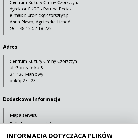
Centrum Kultury Gminy Czorsztyn:
dyrektor CKGC - Paulina Peciak
e-mail:
biuro@ckg.czorsztyn.pl
Anna Plewa, Agnieszka Lichoń
tel. +48 18 52 18 228
Adres
Centrum Kultury Gminy Czorsztyn
ul. Gorczańska 3
34-436 Maniowy
pokój 27 i 28
Dodatkowe Informacje
Mapa serwisu
Polityka prywatności
Deklaracja dostępności
INFORMACJA DOTYCZĄCA PLIKÓW