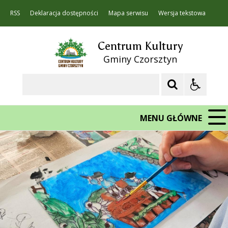
RSS
Deklaracja dostępności
Mapa serwisu
Wersja tekstowa
Centrum Kultury
Gminy Czorsztyn
Szukaj
MENU GŁÓWNE