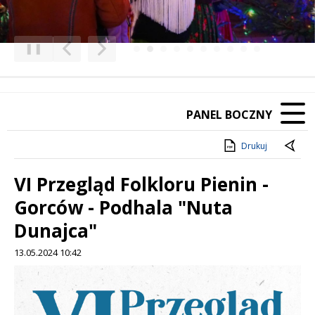
❚❚
Poprzedni Element
Następny Element
PANEL BOCZNY
Drukuj
VI Przegląd Folkloru Pienin -
Gorców - Podhala "Nuta
Dunajca"
13.05.2024 10:42