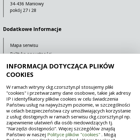
34-436 Maniowy
pokój 27 i 28
Dodatkowe Informacje
Mapa serwisu
Polityka prywatności
Deklaracja dostępności
INFORMACJA DOTYCZĄCA PLIKÓW
COOKIES
Spełniamy standardy dostępności oraz W3C
W ramach witryny ckg.czorsztyn.pl stosujemy pliki
"cookies" i przetwarzamy dane osobowe, takie jak adresy
WCAG 2.1
SECTION 508
EAA/EN 301549
IP i identyfikatory plików cookies w celu świadczenia
Państwu usług na najwyższym poziomie, w szczególności
w celach bezpieczeństwa czy umożliwiających korzystanie
IS 5568
z usług dostępnych w ramach serwisu ckg.czorsztyn.pl np.
zapewnienie ułatwień dla osób niedowidzących tj.
"Narzędzi dostępności". Więcej szczegółów znajdą
Państwo w naszej
Polityce plików "cookies"
. Mogą